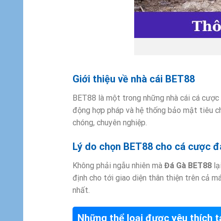
Giới thiệu về nhà cái BET88
BET88 là một trong những nhà cái cá cược 
động hợp pháp và hệ thống bảo mật tiêu ch
chóng, chuyên nghiệp.
Lý do chọn BET88 cho cá cược đ
Không phải ngẫu nhiên mà
Đá Gà BET88
lạ
định cho tới giao diện thân thiện trên cả m
nhất.
Những thể loại được yêu thích 