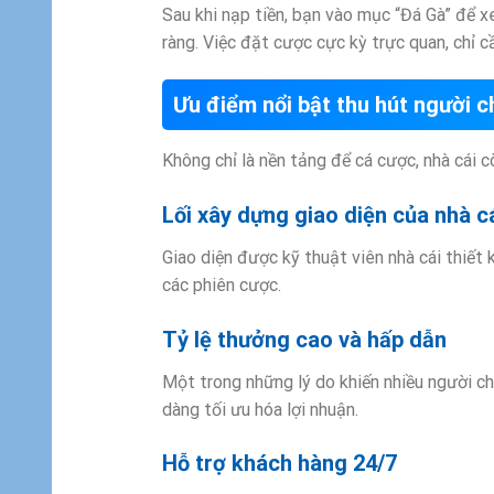
Sau khi nạp tiền, bạn vào mục “Đá Gà” để x
ràng. Việc đặt cược cực kỳ trực quan, chỉ 
Ưu điểm nổi bật thu hút người 
Không chỉ là nền tảng để cá cược, nhà cái 
Lối xây dựng giao diện của nhà c
Giao diện được kỹ thuật viên nhà cái thiết
các phiên cược.
Tỷ lệ thưởng cao và hấp dẫn
Một trong những lý do khiến nhiều người c
dàng tối ưu hóa lợi nhuận.
Hỗ trợ khách hàng 24/7