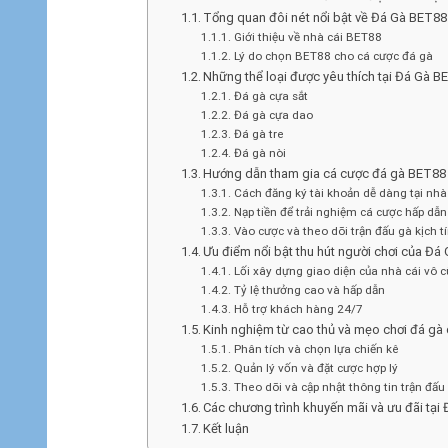
Tổng quan đôi nét nổi bật về Đá Gà BET88
Giới thiệu về nhà cái BET88
Lý do chọn BET88 cho cá cược đá gà
Những thể loại được yêu thích tại Đá Gà B
Đá gà cựa sắt
Đá gà cựa dao
Đá gà tre
Đá gà nòi
Hướng dẫn tham gia cá cược đá gà BET88
Cách đăng ký tài khoản dễ dàng tại nhà
Nạp tiền để trải nghiệm cá cược hấp dẫ
Vào cược và theo dõi trận đấu gà kịch t
Ưu điểm nổi bật thu hút người chơi của Đá
Lối xây dựng giao diện của nhà cái vô c
Tỷ lệ thưởng cao và hấp dẫn
Hỗ trợ khách hàng 24/7
Kinh nghiệm từ cao thủ và mẹo chơi đá gà
Phân tích và chọn lựa chiến kê
Quản lý vốn và đặt cược hợp lý
Theo dõi và cập nhật thông tin trận đấu
Các chương trình khuyến mãi và ưu đãi tạ
Kết luận