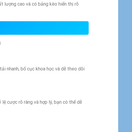
t lượng cao và có bảng kèo hiển thị rõ
.
tải nhanh, bố cục khoa học và dễ theo dõi
 lệ cược rõ ràng và hợp lý, bạn có thể dễ