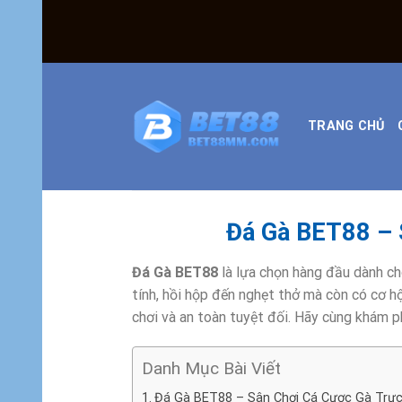
Skip
to
content
TRANG CHỦ
Đá Gà BET88 – 
Đá Gà BET88
là lựa chọn hàng đầu dành cho
tính, hồi hộp đến nghẹt thở mà còn có cơ 
chơi và an toàn tuyệt đối. Hãy cùng khám ph
Danh Mục Bài Viết
Đá Gà BET88 – Sân Chơi Cá Cược Gà Trự