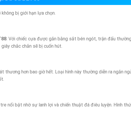
 không bị giới hạn lựa chọn.
T88
. Với chiếc cựa được gắn bằng sắt bén ngót, trận đấu thường 
 giây chắc chắn sẽ bị cuốn hút.
át thương hơn bao giờ hết. Loại hình này thường diễn ra ngắn ng
t.
re nổi bật nhờ sự lanh lợi và chiến thuật đá điêu luyện. Hình 