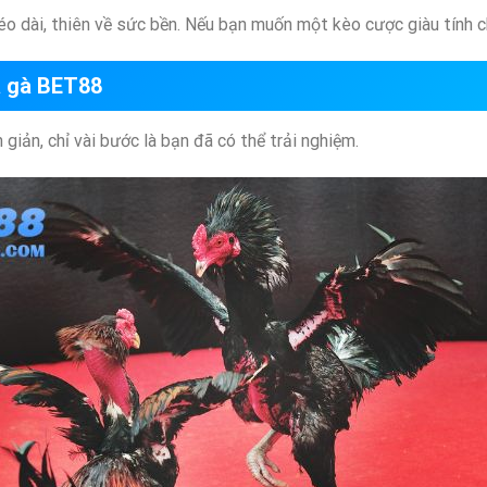
o dài, thiên về sức bền. Nếu bạn muốn một kèo cược giàu tính ch
á gà BET88
 giản, chỉ vài bước là bạn đã có thể trải nghiệm.