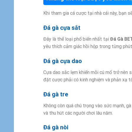
Khi tham gia cá cược tại nhà cái này, bạn sẽ
Đá gà cựa sắt
Đây là thể loại phổ biến nhất tại
Đá Gà BE
yêu thích cảm giác hồi hộp trong từng phút
Đá gà cựa dao
Cựa dao sắc lẹm khiến mỗi cú mổ trở nên s
đặt cược phải có kinh nghiệm và phản xạ tố
Đá gà tre
Không còn quá chú trọng vào sức mạnh, gà t
và thu hút các người chơi lâu năm.
Đá gà nòi